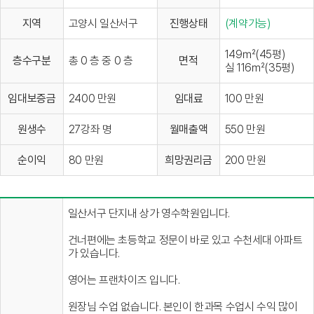
지역
고양시 일산서구
진행상태
(계약가능)
149㎡(45평)
층수구분
총 0 층 중 0 층
면적
실 116㎡(35평)
임대보증금
2400 만원
임대료
100 만원
원생수
27강좌 명
월매출액
550 만원
순이익
80 만원
희망권리금
200 만원
일산서구 단지내 상가 영수학원입니다.
건너편에는 초등학교 정문이 바로 있고 수천세대 아파트
가 있습니다.
영어는 프랜차이즈 입니다.
원장님 수업 없습니다. 본인이 한과목 수업시 수익 많이