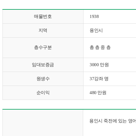
매물번호
1938
지역
용인시
층수구분
총 층 중 층
임대보증금
3000 만원
원생수
37강좌 명
순이익
480 만원
용인시 죽전에 있는 영어