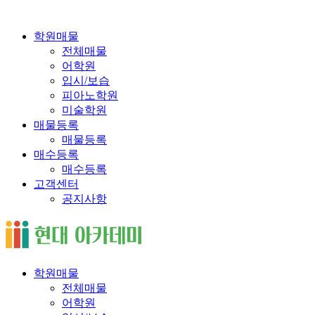
학원매물
전체매물
어학원
입시/보습
피아노학원
미술학원
매물등록
매물등록
매수등록
매수등록
고객센터
공지사항
학원매물
전체매물
어학원