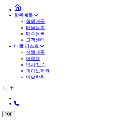
학원매물
학원매물
매물등록
매수등록
고객센터
매물 리스트
전체매물
어학원
입시/보습
피아노학원
미술학원
TOP