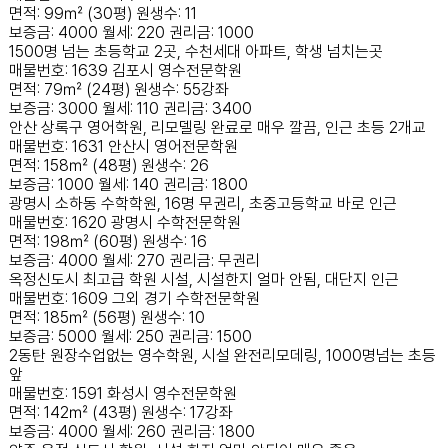
면적: 99㎡ (30평)
원생수: 11
보증금: 4000
월세: 220
권리금: 1000
1500명 넘는 초등학교 2곳, 수천세대 아파트, 학생 넘치는곳
매물번호: 1639
김포시
영수전문학원
면적: 79㎡ (24평)
원생수: 55강좌
보증금: 3000
월세: 110
권리금: 3400
안산 상록구 영어학원, 리모델링 완료로 매우 깔끔, 인근 초등 2개교
매물번호: 1631
안산시
영어전문학원
면적: 158㎡ (48평)
원생수: 26
보증금: 1000
월세: 140
권리금: 1800
광명시 소하동 수학학원, 16명 무권리, 초중고등학교 바로 인근
매물번호: 1620
광명시
수학전문학원
면적: 198㎡ (60평)
원생수: 16
보증금: 4000
월세: 270
권리금: 무권리
옥정신도시 최고급 학원 시설, 시설한지 얼마 안됨, 대단지 인근
매물번호: 1609
그외 경기
수학전문학원
면적: 185㎡ (56평)
원생수: 10
보증금: 5000
월세: 250
권리금: 1500
2동탄 원장수업없는 영수학원, 시설 완전리모데링, 1000명넘는 초등
앞
매물번호: 1591
화성시
영수전문학원
면적: 142㎡ (43평)
원생수: 17강좌
보증금: 4000
월세: 260
권리금: 1800