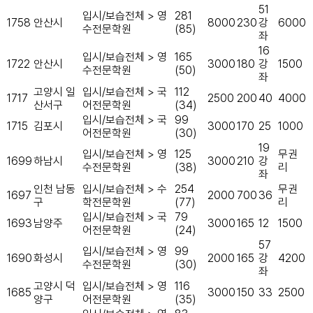
51
입시/보습전체 > 영
281
1758
안산시
8000
230
강
6000
수전문학원
(85)
좌
16
입시/보습전체 > 영
165
1722
안산시
3000
180
강
1500
수전문학원
(50)
좌
고양시 일
입시/보습전체 > 국
112
1717
2500
200
40
4000
산서구
어전문학원
(34)
입시/보습전체 > 국
99
1715
김포시
3000
170
25
1000
어전문학원
(30)
19
입시/보습전체 > 영
125
무권
1699
하남시
3000
210
강
수전문학원
(38)
리
좌
인천 남동
입시/보습전체 > 수
254
무권
1697
2000
700
36
구
학전문학원
(77)
리
입시/보습전체 > 국
79
1693
남양주
3000
165
12
1500
어전문학원
(24)
57
입시/보습전체 > 영
99
1690
화성시
2000
165
강
4200
수전문학원
(30)
좌
고양시 덕
입시/보습전체 > 영
116
1685
3000
150
33
2500
양구
어전문학원
(35)