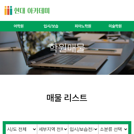
어학원
입시/보습
피아노학원
미술학원
학원매물
매물 리스트