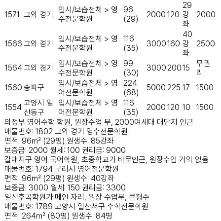
29
입시/보습전체 > 영
96
1571
그외 경기
2000
120
강
2000
수전문학원
(29)
좌
40
입시/보습전체 > 영
116
1566
그외 경기
3000
160
강
2500
수전문학원
(35)
좌
입시/보습전체 > 영
99
무권
1564
그외 경기
3000
200
15
수전문학원
(30)
리
입시/보습전체 > 영
224
1560
송파구
5000
225
17
1500
어전문학원
(68)
고양시 일
입시/보습전체 > 영
116
1554
2000
120
10
1500
산동구
어전문학원
(35)
의정부 영어수학 학원, 원장수업 무, 2000여세대 대단지 인근
매물번호: 1802
그외 경기
영수전문학원
면적: 96㎡ (29평)
원생수: 85강좌
보증금: 2000
월세: 100
권리금: 9000
갈매지구 영어 국어학원, 초중학교가 바로인근, 원장수업 거의 없음
매물번호: 1794
구리시
영어전문학원
면적: 96㎡ (29평)
원생수: 40강좌
보증금: 3000
월세: 150
권리금: 3300
일산후곡학원가 메인 자리, 원장 수업무, 큰평수
매물번호: 1789
고양시 일산서구
수학전문학원
면적: 264㎡ (80평)
원생수: 84명