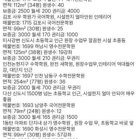
면적: 112㎡ (34평)
원생수: 40
보증금: 2500
월세: 200
권리금: 4000
김포 사우 학원가 국어학원, 시설한지 얼마안된 인테리어
매물번호: 1715
김포시
국어전문학원
면적: 99㎡ (30평)
원생수: 25
보증금: 3000
월세: 170
권리금: 1000
미사강변 신도시 초등학교 인근 원장 수업무 깔끔한 시설 초중등
매물번호: 1699
하남시
영수전문학원
면적: 125㎡ (38평)
원생수: 19강좌
보증금: 3000
월세: 210
권리금: 무권리
인천논현지구 수학학원, 완전 새학원, 원장수업무,인테리어 억대들어
감, 대단지 인근
매물번호: 1697
인천 남동구
수학전문학원
면적: 254㎡ (77평)
원생수: 36
보증금: 2000
월세: 700
권리금: 무권리
다산 신도시 1500명 넘는 초등학교 인근, 시설한지 얼마 안되어 매우
좋음
매물번호: 1693
남양주
국어전문학원
면적: 79㎡ (24평)
원생수: 12
보증금: 3000
월세: 165
권리금: 1500
1동탄 아파트 단지내 상가 영수학원 , 원장 수업 무, 초등학교 바로 앞
매물번호: 1690
화성시
영수전문학원
면적: 99㎡ (30평)
원생수: 57강좌