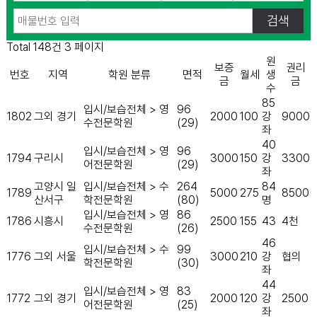
Total 148건
3 페이지
원
보증
권리
번호
지역
학원 분류
면적
월세
생
금
금
수
85
입시/보습전체 > 영
96
1802
그외 경기
2000
100
강
9000
수전문학원
(29)
좌
40
입시/보습전체 > 영
96
1794
구리시
3000
150
강
3300
어전문학원
(29)
좌
고양시 일
입시/보습전체 > 수
264
84
1789
5000
275
8500
산서구
학전문학원
(80)
명
입시/보습전체 > 영
86
1786
시흥시
2500
155
43
4천
수전문학원
(26)
46
입시/보습전체 > 수
99
1776
그외 서울
3000
210
강
협의
학전문학원
(30)
좌
44
입시/보습전체 > 영
83
1772
그외 경기
2000
120
강
2500
어전문학원
(25)
좌