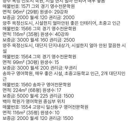
양주 옥정 신도시 학원, 시설 한지 얼마 안되어 매우 좋음
매물번호: 1571
그외 경기
영수전문학원
면적: 96㎡ (29평)
원생수: 29강좌
보증금: 2000
월세: 120
권리금: 2000
양주 옥정신도시, 시설한지 얼마안된 좋은 인테리어, 초중고 인근
매물번호: 1566
그외 경기
영수전문학원
면적: 116㎡ (35평)
원생수: 40강좌
보증금: 3000
월세: 160
권리금: 2500
양주 옥정신도시, 대단지 단지내상가, 시설한지 얼마 안된 깔끔한 시
설
매물번호: 1564
그외 경기
영수전문학원
면적: 99㎡ (30평)
원생수: 15
보증금: 3000
월세: 200
권리금: 무권리
송파구 영어학원, 매우 좋은 시설, 초중고등학교 인근, 2개 대단지인
근
매물번호: 1560
송파구
영어전문학원
면적: 224㎡ (68평)
원생수: 17
보증금: 5000
월세: 225
권리금: 1500
백마 학원가 영어학원 중심부 위치
매물번호: 1554
고양시 일산동구
영어전문학원
면적: 116㎡ (35평)
원생수: 10
보증금: 2000
월세: 120
권리금: 1500