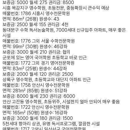
보증금: 5000
월세: 275
권리금: 8500
시흥 목감지구 영수학원, 초등전문, 중등확장시 큰수익 예상
매물번호: 1786
시흥시
영수전문학원
면적: 86㎡ (26평)
원생수: 43
보증금: 2500
월세: 155
권리금: 4천
동대문구 수학 독서논술학원, 7000세대 신규입주 아파트, 매우 좋은
시설
매물번호: 1776
그외 서울
수학전문학원
면적: 99㎡ (30평)
원생수: 46강좌
보증금: 3000
월세: 210
권리금: 협의
군포에 있는 영어 국어학원 초등학교 바로 인근
매물번호: 1772
그외 경기
영어전문학원
면적: 83㎡ (25평)
원생수: 44강좌
보증금: 2000
월세: 120
권리금: 2500
상록구 영수학원, 초등학교와 대단지 아파트 인근
매물번호: 1758
안산시
영수전문학원
면적: 281㎡ (85평)
원생수: 51강좌
보증금: 8000
월세: 230
권리금: 6000
안산 고잔동 영수학원, 초등위주, 시설한지 얼마 안되어 매우 좋음
매물번호: 1722
안산시
영수전문학원
면적: 165㎡ (50평)
원생수: 16강좌
보증금: 3000
월세: 180
권리금: 1500
5천세대 항아리 상권, 유명 독서프로그램, 깔끔한 시설
매물번호: 1717
고양시 일산서구
국어전문학원