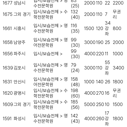
입시/보습전체 > 영
83
1677
성남시
2000
110
22
2200
수전문학원
(25)
입시/보습전체 > 수
132
무권
1675
그외 경기
2000
110
7
학전문학원
(40)
리
34
입시/보습전체 > 영
116
1661
시흥시
1500
120
강
800
수전문학원
(35)
좌
입시/보습전체 > 영
99
1658
남양주
3000
190
25
2000
어전문학원
(30)
99
1656
파주시
입시/보습전체 >
4000
220
11
1000
(30)
55
입시/보습전체 > 영
79
1639
김포시
3000
110
강
3400
수전문학원
(24)
좌
입시/보습전체 > 영
158
1631
안산시
1000
140
26
1800
어전문학원
(48)
입시/보습전체 > 수
198
무권
1620
광명시
4000
270
16
학전문학원
(60)
리
입시/보습전체 > 수
185
1609
그외 경기
5000
250
10
1500
학전문학원
(56)
17
입시/보습전체 > 영
142
1591
화성시
4000
260
강
1800
수전문학원
(43)
좌