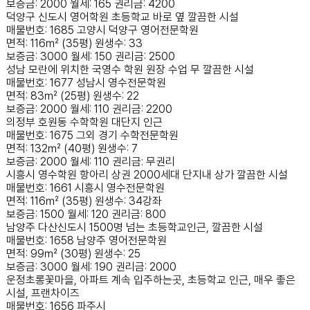
보증금: 2000
월세: 165
권리금: 4200
덕양구 신도시 영어학원 초등학교 바로 옆 깔끔한 시설
매물번호: 1685
고양시 덕양구
영어전문학원
면적: 116㎡ (35평)
원생수: 33
보증금: 3000
월세: 150
권리금: 2500
성남 모란에 위치한 국영수 학원 원장 수업 무 깔끔한 시설
매물번호: 1677
성남시
영수전문학원
면적: 83㎡ (25평)
원생수: 22
보증금: 2000
월세: 110
권리금: 2200
의정부 호원동 수학학원 대단지 인근
매물번호: 1675
그외 경기
수학전문학원
면적: 132㎡ (40평)
원생수: 7
보증금: 2000
월세: 110
권리금: 무권리
시흥시 영수학원 항아리 상권 2000세대 단지내 상가 깔끔한 시설
매물번호: 1661
시흥시
영수전문학원
면적: 116㎡ (35평)
원생수: 34강좌
보증금: 1500
월세: 120
권리금: 800
남양주 다산신도시 1500명 넘는 초등학교인근, 깔끔한 시설
매물번호: 1658
남양주
영어전문학원
면적: 99㎡ (30평)
원생수: 25
보증금: 3000
월세: 190
권리금: 2000
운정초롱꽃마을, 아파트 계속 입주하는곳, 초등학교 인근, 매우 좋은
시설, 프랜차이즈
매물번호: 1656
파주시